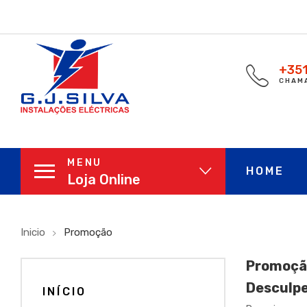
+351
CHAMA
MENU
HOME
Loja Online
Inicio
Promoção
Promoçã
Desculpe
INÍCIO