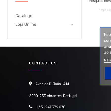
Pesquise nov
Catalogo
Loja Online
Est
ser
ana
ao 
Mai
CONTACTOS
Avenida D. João I 414
2200-233 Abrantes, Portugal
+351 241 379 070