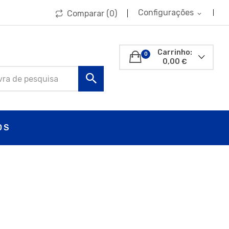
Configurações
Comparar (
0
)
expand_more
Carrinho:
0
0,00 €
OS